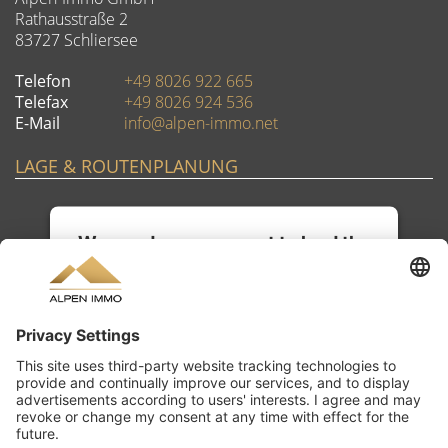
Rathausstraße 2
83727 Schliersee
Telefon
+49 8026 922 665
Telefax
+49 8026 924 536
E-Mail
info@alpen-immo.net
LAGE & ROUTENPLANUNG
We need your consent to load the
OpenStreetMap service!
We use OpenStreetMap to embed
content that may collect data about
your activity. Please review the details
and accept the service to see this
content.